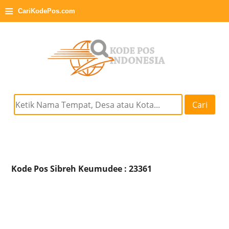
≡
CariKodePos.com
Cari
Kode Pos Sibreh Keumudee : 23361