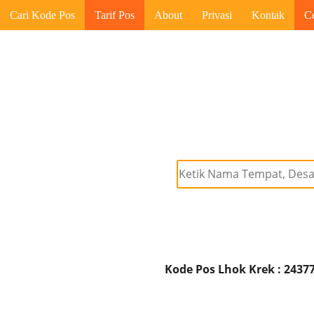
Cari Kode Pos
Tarif Pos
About
Privasi
Kontak
C
Kode Pos Lhok Krek : 2437