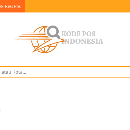
ek Resi Pos
7