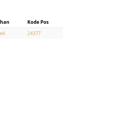
ahan
Kode Pos
rek
24377