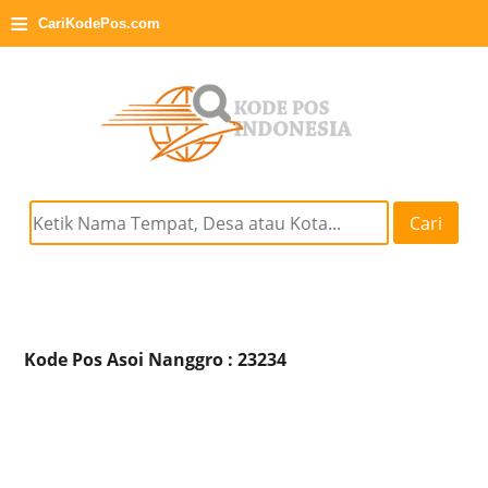
≡
CariKodePos.com
Cari
Kode Pos Asoi Nanggro : 23234