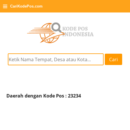
≡
CariKodePos.com
Cari
Daerah dengan Kode Pos : 23234