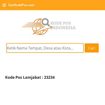
≡
CariKodePos.com
Cari
Kode Pos Lamjabat : 23234