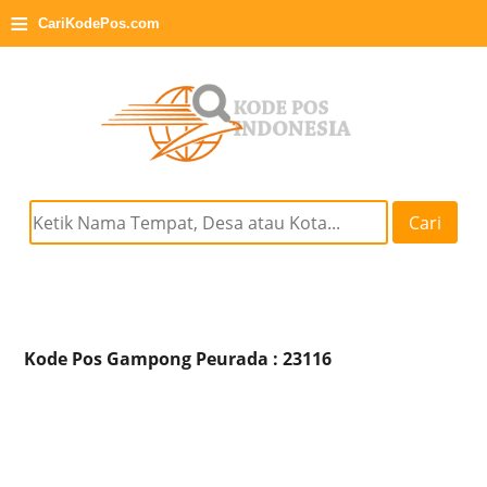
≡
CariKodePos.com
Cari
Kode Pos Gampong Peurada : 23116