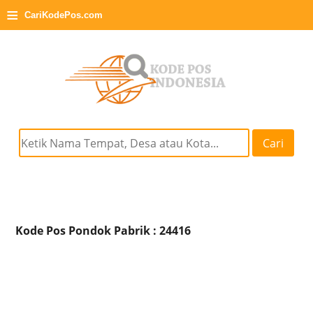
≡
CariKodePos.com
Cari
Kode Pos Pondok Pabrik : 24416