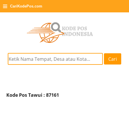
≡
CariKodePos.com
Cari
Kode Pos Tawui : 87161