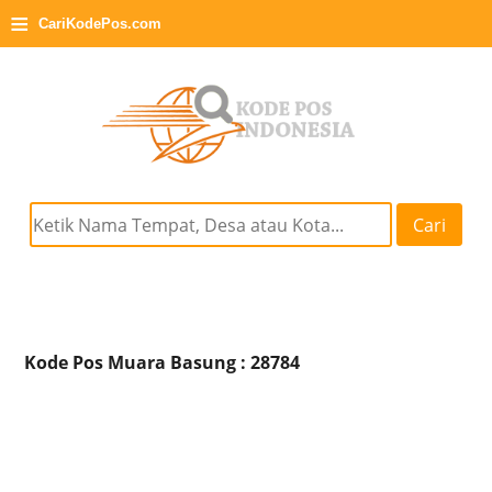
≡
CariKodePos.com
Cari
Kode Pos Muara Basung : 28784