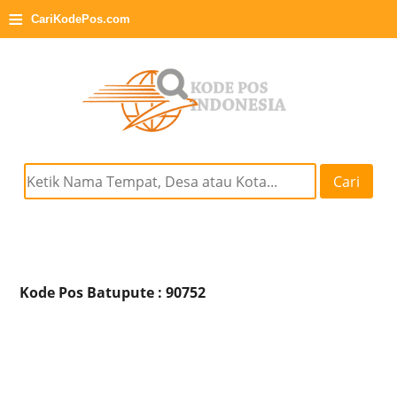
≡
CariKodePos.com
Cari
Kode Pos Batupute : 90752