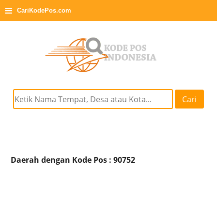
≡
CariKodePos.com
Cari
Daerah dengan Kode Pos : 90752