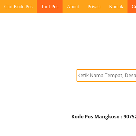
Cari Kode Pos
Tarif Pos
About
Privasi
Kontak
C
Kode Pos Mangkoso : 9075