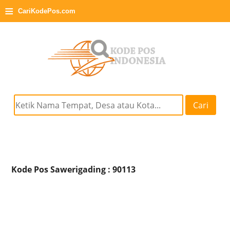
≡
CariKodePos.com
Cari
Kode Pos Sawerigading : 90113