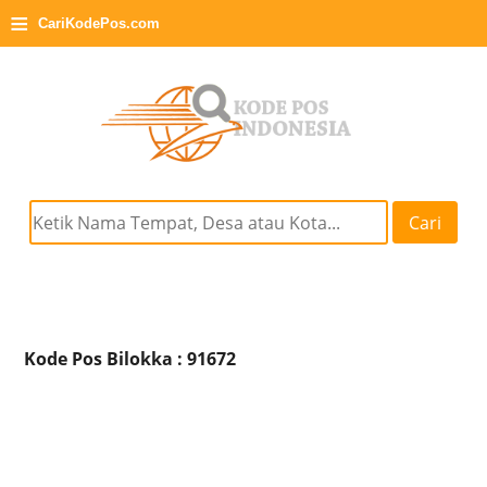
≡
CariKodePos.com
Cari
Kode Pos Bilokka : 91672