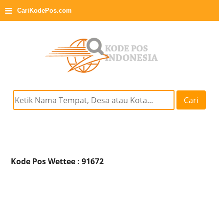
≡
CariKodePos.com
Cari
Kode Pos Wettee : 91672