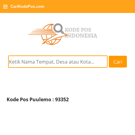
≡
CariKodePos.com
Cari
Kode Pos Puulemo : 93352