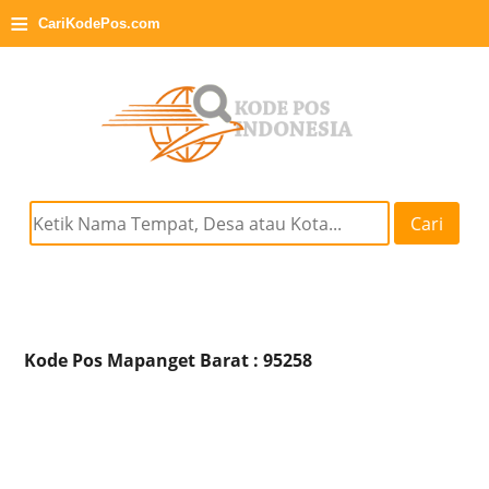
≡
CariKodePos.com
Cari
Kode Pos Mapanget Barat : 95258