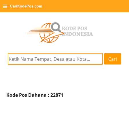
≡
CariKodePos.com
Cari
Kode Pos Dahana : 22871