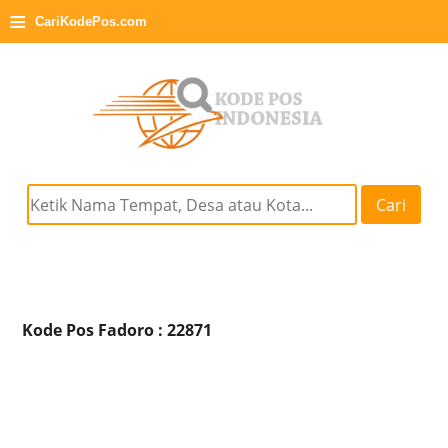
≡
CariKodePos.com
Cari
Kode Pos Fadoro : 22871