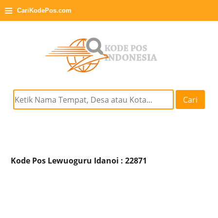
≡
CariKodePos.com
Cari
Kode Pos Lewuoguru Idanoi : 22871