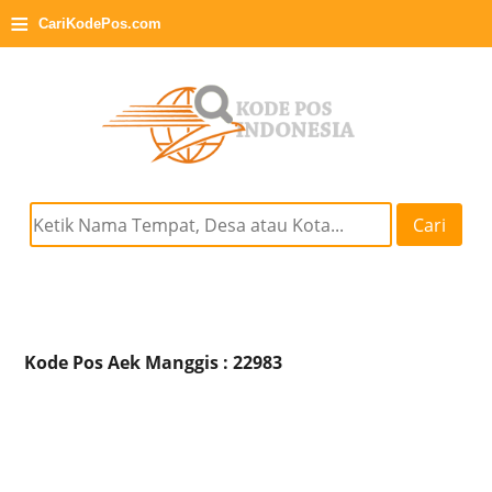
≡
CariKodePos.com
Cari
Kode Pos Aek Manggis : 22983