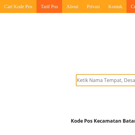
Cari Kode Pos
Tarif Pos
About
Privasi
Kontak
C
Kode Pos Kecamatan Batang