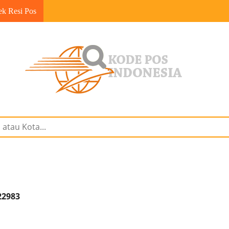
ek Resi Pos
22983