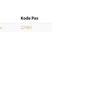
Kode Pos
yu
22983