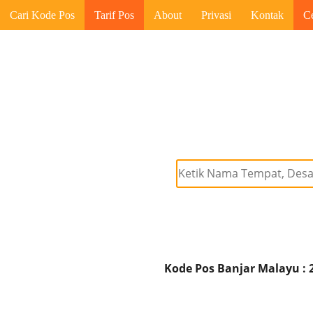
Cari Kode Pos
Tarif Pos
About
Privasi
Kontak
C
Kode Pos Banjar Malayu : 