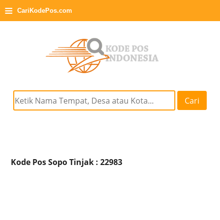
≡
CariKodePos.com
Cari
Kode Pos Sopo Tinjak : 22983