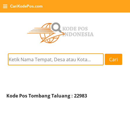
≡
CariKodePos.com
Cari
Kode Pos Tombang Taluang : 22983