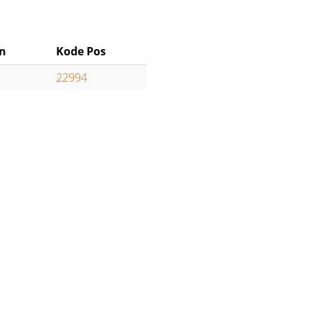
n
Kode Pos
n
22994