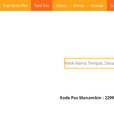
Cari Kode Pos
Tarif Pos
About
Privasi
Kontak
C
Kode Pos Manambin : 229