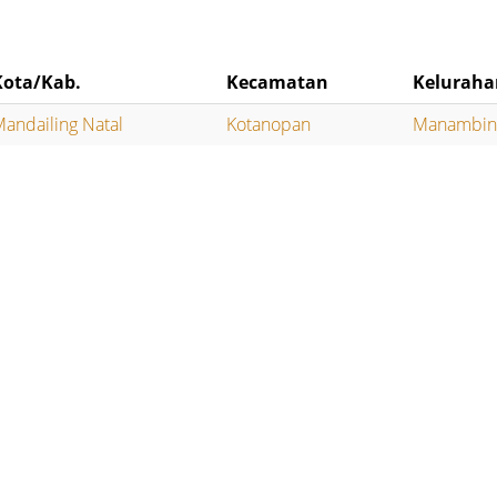
Kota/Kab.
Kecamatan
Keluraha
andailing Natal
Kotanopan
Manambi