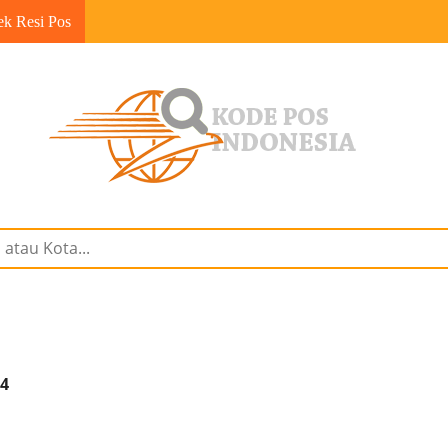
ek Resi Pos
94