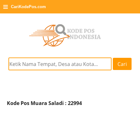
≡
CariKodePos.com
Cari
Kode Pos Muara Saladi : 22994