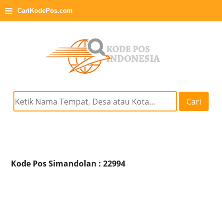
≡
CariKodePos.com
Cari
Kode Pos Simandolan : 22994