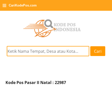
≡
CariKodePos.com
Cari
Kode Pos Pasar II Natal : 22987