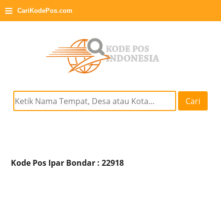
≡
CariKodePos.com
Cari
Kode Pos Ipar Bondar : 22918