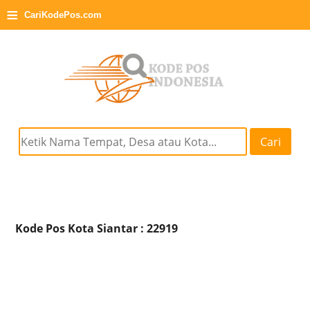
≡
CariKodePos.com
Cari
Kode Pos Kota Siantar : 22919