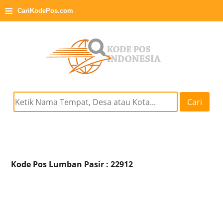
≡
CariKodePos.com
Cari
Kode Pos Lumban Pasir : 22912