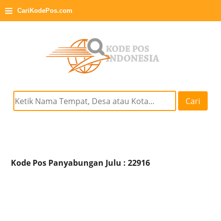
≡
CariKodePos.com
Cari
Kode Pos Panyabungan Julu : 22916