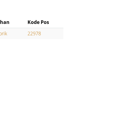
ahan
Kode Pos
orik
22978