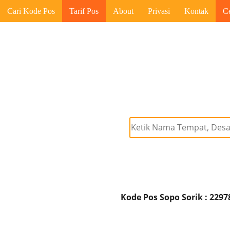
Cari Kode Pos
Tarif Pos
About
Privasi
Kontak
C
Kode Pos Sopo Sorik : 2297