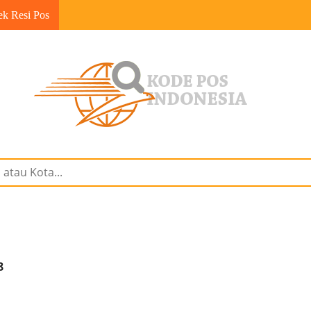
ek Resi Pos
8