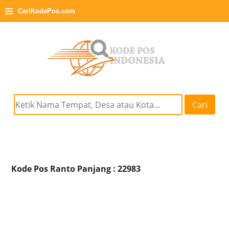
≡
CariKodePos.com
Cari
Kode Pos Ranto Panjang : 22983