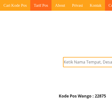
Cari Kode Pos
Tarif Pos
About
Privasi
Kontak
C
Kode Pos Wango : 22875