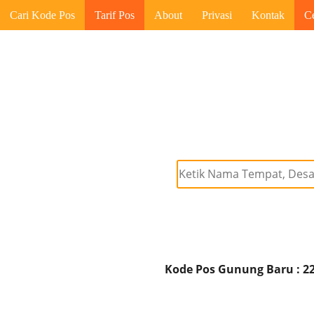
Cari Kode Pos
Tarif Pos
About
Privasi
Kontak
C
Kode Pos Gunung Baru : 2