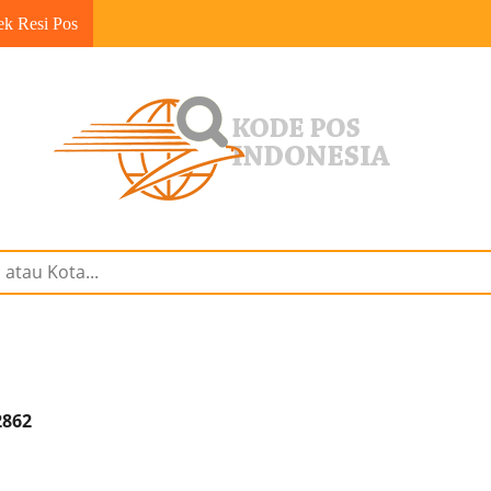
ek Resi Pos
2862