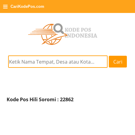
≡
CariKodePos.com
Cari
Kode Pos Hili Soromi : 22862