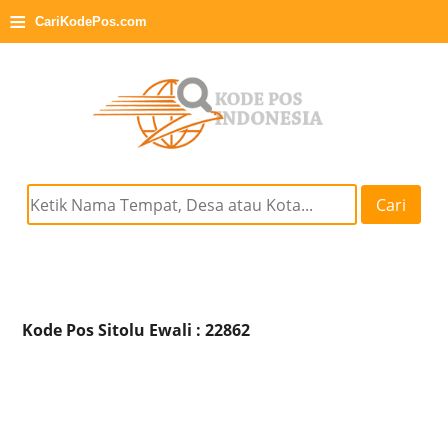
≡
CariKodePos.com
Cari
Kode Pos Sitolu Ewali : 22862