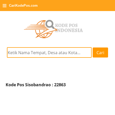
≡
CariKodePos.com
Cari
Kode Pos Sisobandrao : 22863