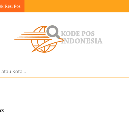
ek Resi Pos
63