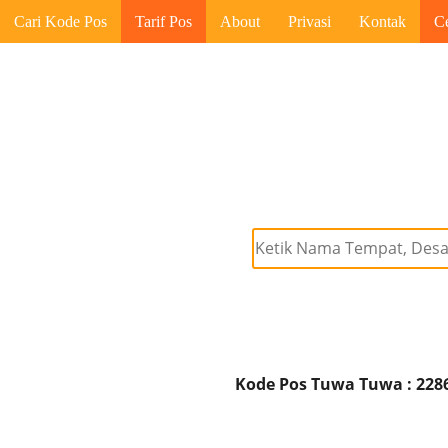
Cari Kode Pos
Tarif Pos
About
Privasi
Kontak
C
Kode Pos Tuwa Tuwa : 228