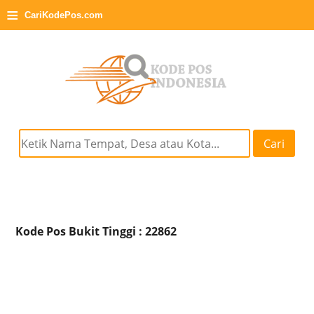
≡
CariKodePos.com
Cari
Kode Pos Bukit Tinggi : 22862