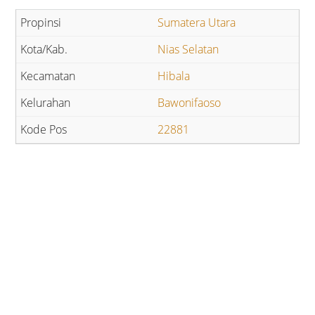
Sumatera Utara
Nias Selatan
Hibala
Bawonifaoso
22881