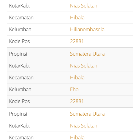
Nias Selatan
Hibala
Hilianombasela
22881
Sumatera Utara
Nias Selatan
Hibala
Eho
22881
Sumatera Utara
Nias Selatan
Hibala