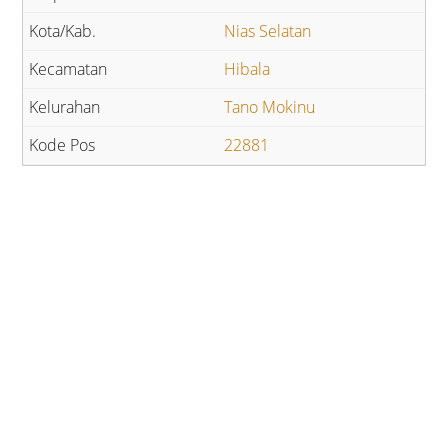
Nias Selatan
Hibala
Tano Mokinu
22881