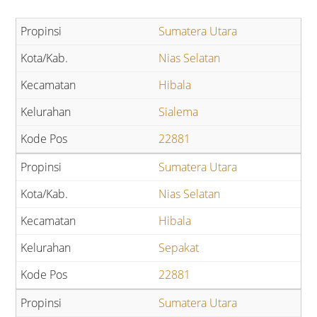
Sumatera Utara
Nias Selatan
Hibala
Sialema
22881
Sumatera Utara
Nias Selatan
Hibala
Sepakat
22881
Sumatera Utara