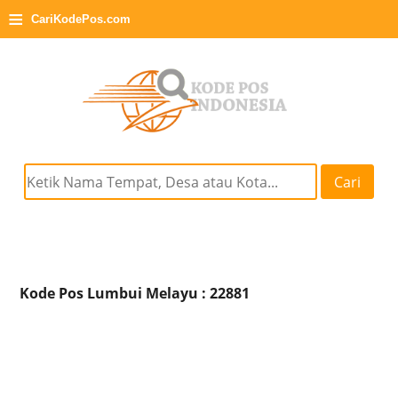
≡
CariKodePos.com
Cari
Kode Pos Lumbui Melayu : 22881