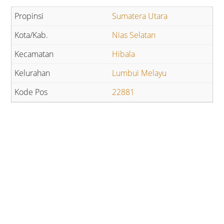
Sumatera Utara
Nias Selatan
Hibala
Lumbui Melayu
22881