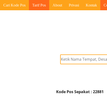
Cari Kode Pos
Tarif Pos
About
Privasi
Kontak
C
Kode Pos Sepakat : 22881