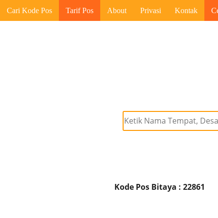
Cari Kode Pos
Tarif Pos
About
Privasi
Kontak
C
Kode Pos Bitaya : 22861