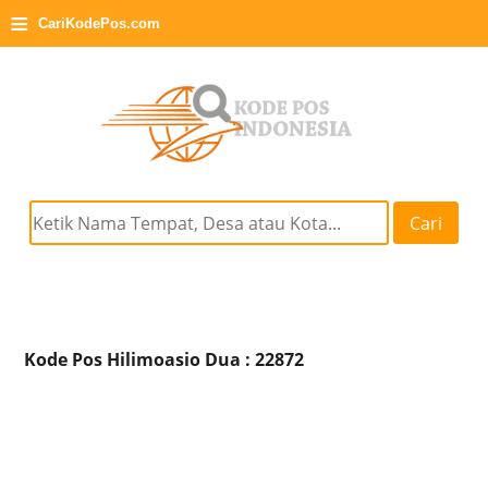
≡
CariKodePos.com
Cari
Kode Pos Hilimoasio Dua : 22872