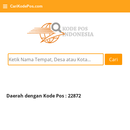
≡
CariKodePos.com
Cari
Daerah dengan Kode Pos : 22872