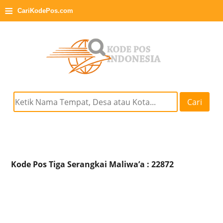
≡
CariKodePos.com
Cari
Kode Pos Tiga Serangkai Maliwa’a : 22872